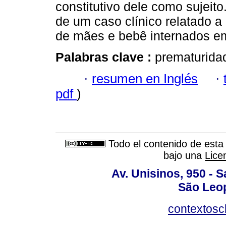
constitutivo dele como sujeit
de um caso clínico relatado a
de mães e bebê internados e
Palabras clave :
prematuridad
·
resumen en Inglés
·
pdf
)
Todo el contenido de esta 
bajo una
Lice
Av. Unisinos, 950 - 
São Leop
contextosc