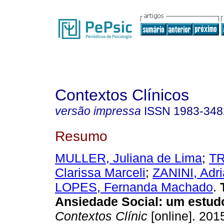
Contextos Clínicos
versão impressa
ISSN
1983-348
Resumo
MULLER, Juliana de Lima
;
TR
Clarissa Marceli
;
ZANINI, Adr
LOPES, Fernanda Machado
.
Ansiedade Social
:
um estud
Contextos Clínic
[online]. 2015