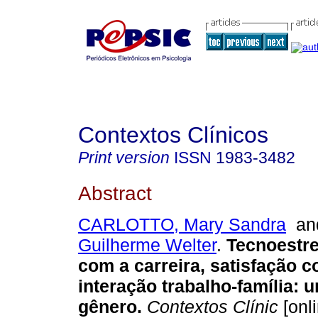
Contextos Clínicos
Print version
ISSN
1983-3482
Abstract
CARLOTTO, Mary Sandra
a
Guilherme Welter
.
Tecnoestre
com a carreira, satisfação c
interação trabalho-família
:
u
gênero
.
Contextos Clínic
[onli