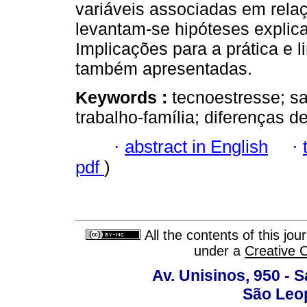
variáveis associadas em rela
levantam-se hipóteses explica
Implicações para a prática e 
também apresentadas.
Keywords :
tecnoestresse; sa
trabalho-família; diferenças d
·
abstract in English
·
pdf
)
All the contents of this jo
under a
Creative 
Av. Unisinos, 950 - 
São Leop