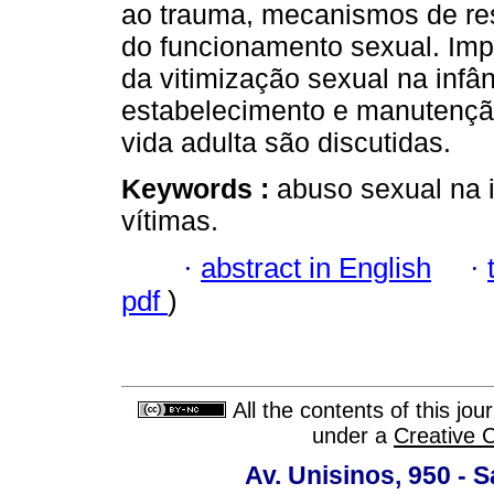
ao trauma, mecanismos de re
do funcionamento sexual. Imp
da vitimização sexual na infâ
estabelecimento e manutenção
vida adulta são discutidas.
Keywords :
abuso sexual na i
vítimas.
·
abstract in English
·
pdf
)
All the contents of this jo
under a
Creative 
Av. Unisinos, 950 - 