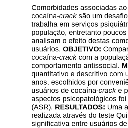
Comorbidades associadas ao
cocaína-
crack
são um desafi
trabalha em serviços psiquiát
população, entretanto poucos
analisam o efeito destas com
usuários.
OBJETIVO:
Compara
cocaína-
crack
com a populaçã
comportamento antissocial.
M
quantitativo e descritivo com
anos, escolhidos por conveniê
usuários de cocaína-
crack
e p
aspectos psicopatológicos foi
(ASR).
RESULTADOS:
Uma an
realizada através do teste Q
significativa entre usuários d