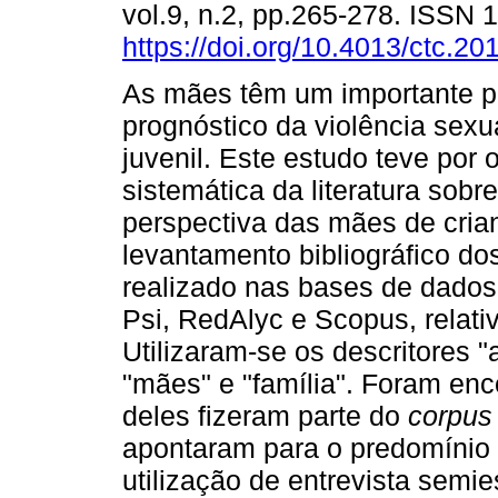
vol.9, n.2, pp.265-278. ISSN
https://doi.org/10.4013/ctc.20
As mães têm um importante p
prognóstico da violência sexua
juvenil. Este estudo teve por 
sistemática da literatura sobr
perspectiva das mães de cria
levantamento bibliográfico dos
realizado nas bases de dado
Psi, RedAlyc e Scopus, relati
Utilizaram-se os descritores "
"mães" e "família". Foram en
deles fizeram parte do
corpu
apontaram para o predomínio 
utilização de entrevista semie