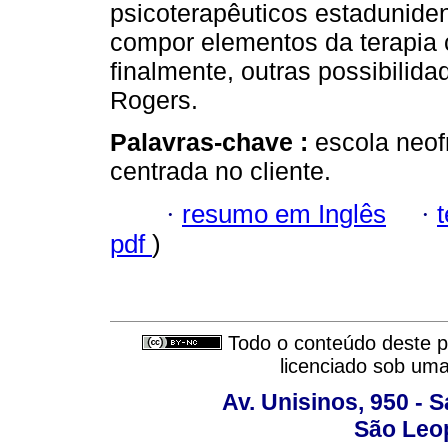
psicoterapêuticos estadunide
compor elementos da terapia 
finalmente, outras possibilid
Rogers.
Palavras-chave :
escola neof
centrada no cliente.
·
resumo em Inglês
·
pdf
)
Todo o conteúdo deste pe
licenciado sob um
Av. Unisinos, 950 - 
São Leop