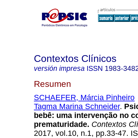
Contextos Clínicos
versión impresa
ISSN
1983-348
Resumen
SCHAEFER, Márcia Pinheiro
Tagma Marina Schneider
.
Psi
bebê
:
uma intervenção no c
prematuridade
.
Contextos Clí
2017, vol.10, n.1, pp.33-47. 