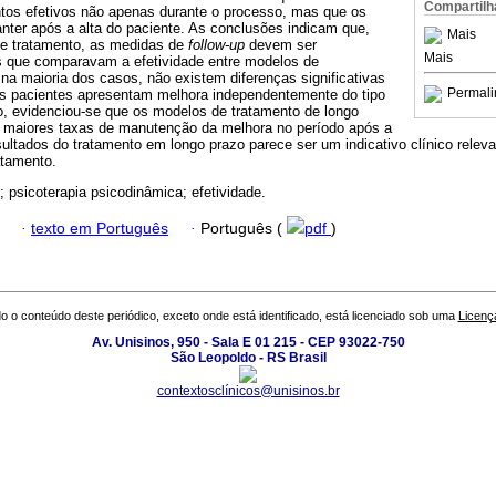
Compartilh
ntos efetivos não apenas durante o processo, mas que os
nter após a alta do paciente. As conclusões indicam que,
Mais
 de tratamento, as medidas de
follow-up
devem ser
Mais
s que comparavam a efetividade entre modelos de
, na maioria dos casos, não existem diferenças significativas
Permali
 os pacientes apresentam melhora independentemente do tipo
o, evidenciou-se que os modelos de tratamento de longo
 maiores taxas de manutenção da melhora no período após a
ultados do tratamento em longo prazo parece ser um indicativo clínico relev
atamento.
; psicoterapia psicodinâmica; efetividade.
·
texto em Português
·
Português (
pdf
)
o o conteúdo deste periódico, exceto onde está identificado, está licenciado sob uma
Licenç
Av. Unisinos, 950 - Sala E 01 215 - CEP 93022-750
São Leopoldo - RS Brasil
contextosclínicos@unisinos.br