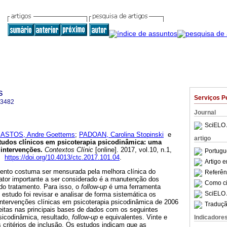
s
Serviços P
-3482
Journal
SciELO 
ASTOS, Andre Goettems
;
PADOAN, Carolina Stopinski
e
artigo
tudos clínicos em psicoterapia psicodinâmica
:
uma
intervenções
.
Contextos Clínic
[online]. 2017, vol.10, n.1,
Portugu
2.
https://doi.org/10.4013/ctc.2017.101.04
.
Artigo 
mento costuma ser mensurada pela melhora clínica do
Referên
fator importante a ser considerado é a manutenção dos
Como cit
do tratamento. Para isso, o
follow-up
é uma ferramenta
SciELO 
 estudo foi revisar e analisar de forma sistemática os
ntervenções clínicas em psicoterapia psicodinâmica de 2006
Traduçã
eitas nas principais bases de dados com os seguintes
psicodinâmica, resultado,
follow-up
e equivalentes. Vinte e
Indicadore
 critérios de inclusão. Os estudos indicam que as