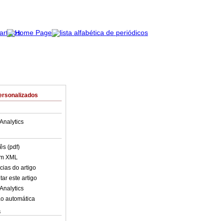
ersonalizados
Analytics
ês (pdf)
em XML
cias do artigo
ar este artigo
Analytics
o automática
s