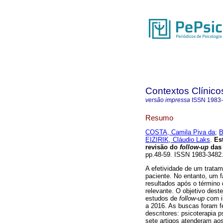
Contextos Clínico
versão impressa
ISSN
1983
Resumo
COSTA, Camila Piva da
;
B
EIZIRIK, Cláudio Laks
.
Es
revisão do
follow-up
das 
pp.48-59. ISSN 1983-348
A efetividade de um trata
paciente. No entanto, um 
resultados após o término 
relevante. O objetivo deste
estudos de
follow-up
com i
a 2016. As buscas foram f
descritores: psicoterapia 
sete artigos atenderam aos