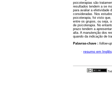
psicoterapias são tratame
resultados tendem a se ma
para avaliar a efetividade
consideradas. Nos estudo
psicoterapia, foi visto que
entre os grupos, ou seja,
de psicoterapia. No entant
prazo tendem a apresentar
alta. A manutenção dos res
quando da indicação de tr
Palavras-chave :
follow-up
·
resumo em Inglês
Tod