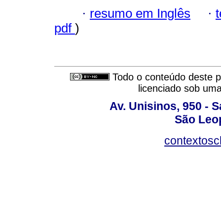
·
resumo em Inglês
·
pdf
)
Todo o conteúdo deste pe
licenciado sob um
Av. Unisinos, 950 - 
São Leop
contextosc