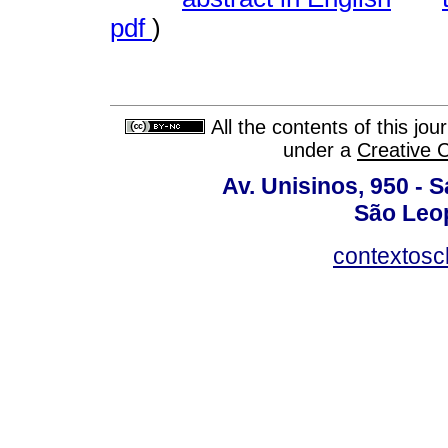
pdf
)
All the contents of this jo
under a
Creative 
Av. Unisinos, 950 - 
São Leop
contextosc