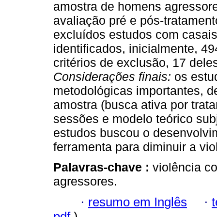
amostra de homens agressor
avaliação pré e pós-tratament
excluídos estudos com casai
identificados, inicialmente, 4
critérios de exclusão, 17 dele
Considerações finais:
os estu
metodológicas importantes, d
amostra (busca ativa por trat
sessões e modelo teórico subj
estudos buscou o desenvolvi
ferramenta para diminuir a vio
Palavras-chave :
violência c
agressores.
·
resumo em Inglês
·
pdf
)