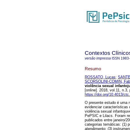
Contextos Clínico
versão impressa
ISSN
1983
Resumo
ROSSATO, Lucas
;
SANTEI
SCORSOLINI-COMIN, Fab
violência sexual infantoj
[online]. 2018, vol.11, n.
https://doi.org/10.4013/ct
O presente estudo é uma rev
evidenciar característica
violência sexual infantoju
PePSIC e Lilacs. Foram re
publicados entre janeiro/
categorias temáticas: (1) 
atendimento; (3) instrumen