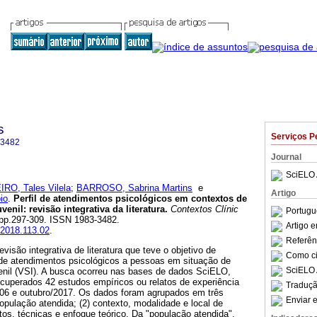
s
Serviços P
-3482
Journal
SciELO 
RO, Tales Vilela
;
BARROSO, Sabrina Martins
e
Artigo
io
.
Perfil de atendimentos psicológicos em contextos de
uvenil
:
revisão integrativa da literatura
.
Contextos Clínic
Portugu
3, pp.297-309. ISSN 1983-3482.
Artigo 
c.2018.113.02
.
Referên
isão integrativa de literatura que teve o objetivo de
Como cit
s de atendimentos psicológicos a pessoas em situação de
SciELO 
venil (VSI). A busca ocorreu nas bases de dados SciELO,
cuperados 42 estudos empíricos ou relatos de experiência
Traduçã
2006 e outubro/2017. Os dados foram agrupados em três
Enviar e
população atendida; (2) contexto, modalidade e local de
tos, técnicas e enfoque teórico. Da "população atendida",