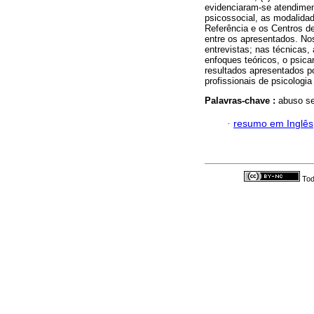
evidenciaram-se atendimen
psicossocial, as modalidad
Referência e os Centros d
entre os apresentados. No
entrevistas; nas técnicas,
enfoques teóricos, o psica
resultados apresentados po
profissionais de psicolog
Palavras-chave :
abuso se
·
resumo em Inglês
Tod