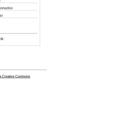
s
cionados
ar
nk
a Creative Commons