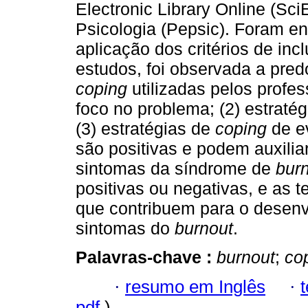
Electronic Library Online (Sc
Psicologia (Pepsic). Foram e
aplicação dos critérios de in
estudos, foi observada a pred
coping
utilizadas pelos profes
foco no problema; (2) estraté
(3) estratégias de
coping
de e
são positivas e podem auxili
sintomas da síndrome de
bur
positivas ou negativas, e as 
que contribuem para o desen
sintomas do
burnout
.
Palavras-chave :
burnout
;
co
·
resumo em Inglês
·
pdf
)