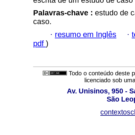
escrita de um estudo de caso
Palavras-chave :
estudo de c
caso.
·
resumo em Inglês
·
pdf
)
Todo o conteúdo deste pe
licenciado sob um
Av. Unisinos, 950 - 
São Leop
contextosc