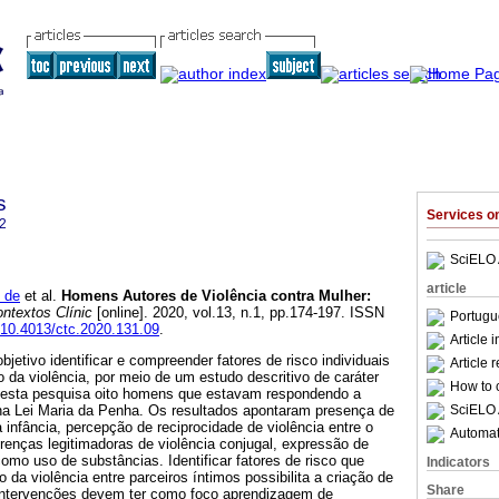
s
Services 
2
SciELO 
article
 de
et al.
Homens Autores de Violência contra Mulher
:
ntextos Clínic
[online]. 2020, vol.13, n.1, pp.174-197. ISSN
Portugu
g/10.4013/ctc.2020.131.09
.
Article 
jetivo identificar e compreender fatores de risco individuais
Article 
o da violência, por meio de um estudo descritivo de caráter
How to c
 desta pesquisa oito homens que estavam respondendo a
SciELO 
 na Lei Maria da Penha. Os resultados apontaram presença de
 infância, percepção de reciprocidade de violência entre o
Automati
renças legitimadoras de violência conjugal, expressão de
omo uso de substâncias. Identificar fatores de risco que
Indicators
da violência entre parceiros íntimos possibilita a criação de
Share
 intervenções devem ter como foco aprendizagem de