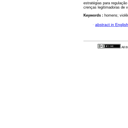
estratégias para regulaçã
crenças legitimadoras de v
Keywords :
homens; violên
·
abstract in Englis
All 