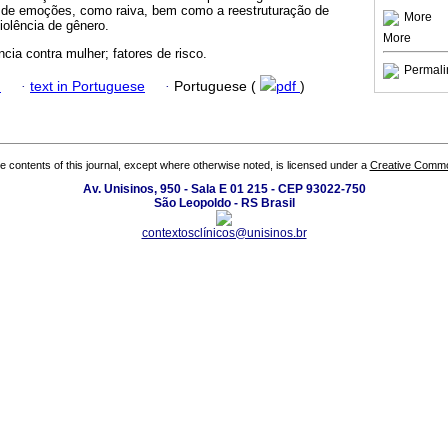
o de emoções, como raiva, bem como a reestruturação de
More
iolência de gênero.
More
cia contra mulher; fatores de risco.
Permali
h
·
text in Portuguese
·
Portuguese (
pdf
)
the contents of this journal, except where otherwise noted, is licensed under a
Creative Common
Av. Unisinos, 950 - Sala E 01 215 - CEP 93022-750
São Leopoldo - RS Brasil
contextosclínicos@unisinos.br