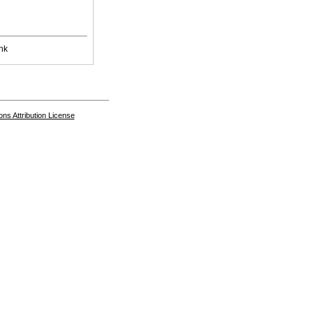
nk
s Attribution License