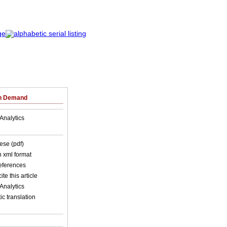
on Demand
Analytics
ese (pdf)
in xml format
references
ite this article
Analytics
c translation