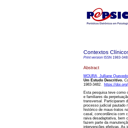
Contextos Clínico
Print version
ISSN
1983-348
Abstract
MOURA, Julliane Quevedo
Um Estudo Descritivo
.
Co
1983-3482.
https://doi.or
Esta pesquisa teve como ob
e familiares da perpetuaçã
transversal. Participaram
processo judicial pautado
histórico de maus-tratos na
casal, concordância com c
raiva desadaptativa, bem c
fazem parte da manutenção 
intervenções efetivas. As