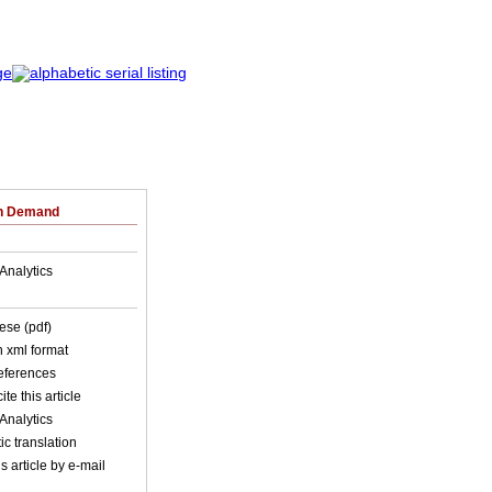
on Demand
Analytics
ese (pdf)
in xml format
references
ite this article
Analytics
c translation
s article by e-mail