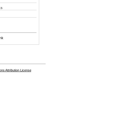
ks
nk
s Attribution License