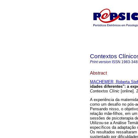
Contextos Clínico
Print version
ISSN
1983-348
Abstract
MACHEMER, Roberta Stef
idades diferentes"
:
a exp
Contextos Clínic
[online]. 
A experiência da maternid
como um desafio no pós-ad
Pensando nisso, o objetiv
relação mãe-filhos, em um
sessões de psicoterapia de 
Utilizou-se a Análise Tem
específicos da adaptação m
Os resultados ressaltaram 
sustentado por dificuldade