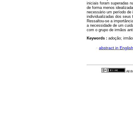
iniciais foram superadas 
de forma menos idealizada 
necessário um período de 
individualizadas dos seus 
Ressaltou-se a importância
a necessidade de um cuida
com o grupo de irmãos ant
Keywords :
adoção; irmão
·
abstract in Englis
All 