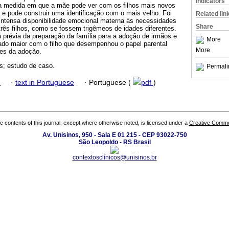
Indicators
na medida em que a mãe pode ver com os filhos mais novos
e pode construir uma identificação com o mais velho. Foi
Related lin
intensa disponibilidade emocional materna às necessidades
Share
três filhos, como se fossem trigêmeos de idades diferentes.
 prévia da preparação da família para a adoção de irmãos e
More
do maior com o filho que desempenhou o papel parental
More
es da adoção.
s; estudo de caso.
Permali
h
·
text in Portuguese
·
Portuguese (
pdf
)
the contents of this journal, except where otherwise noted, is licensed under a
Creative Common
Av. Unisinos, 950 - Sala E 01 215 - CEP 93022-750
São Leopoldo - RS Brasil
contextosclínicos@unisinos.br