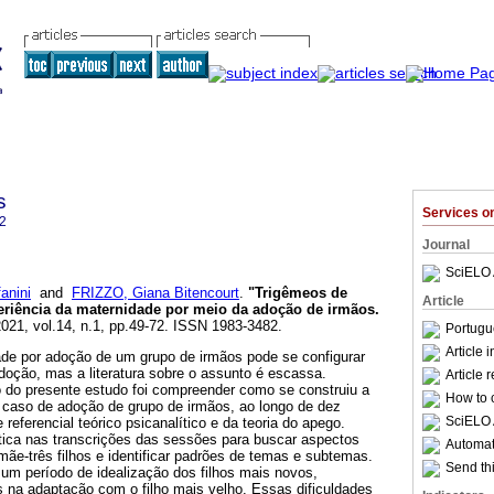
s
Services 
2
Journal
SciELO 
anini
and
FRIZZO, Giana Bitencourt
.
"Trigêmeos de
Article
eriência da maternidade por meio da adoção de irmãos
.
2021, vol.14, n.1, pp.49-72. ISSN 1983-3482.
Portugu
Article 
ade por adoção de um grupo de irmãos pode se configurar
oção, mas a literatura sobre o assunto é escassa.
Article 
o do presente estudo foi compreender como se construiu a
How to c
 caso de adoção de grupo de irmãos, ao longo de dez
SciELO 
referencial teórico psicanalítico e da teoria do apego.
ática nas transcrições das sessões para buscar aspectos
Automati
ãe-três filhos e identificar padrões de temas e subtemas.
Send thi
um período de idealização dos filhos mais novos,
s na adaptação com o filho mais velho. Essas dificuldades