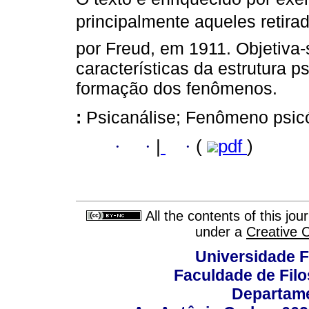
principalmente aqueles retirad
por Freud, em 1911. Objetiva-s
características da estrutura 
formação dos fenômenos.
:
Psicanálise; Fenômeno psicó
·
·
|
·
(
pdf
)
All the contents of this jo
under a
Creative 
Universidade F
Faculdade de Fil
Departame