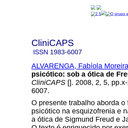
CliniCAPS
ISSN
1983-6007
ALVARENGA, Fabíola Moreir
psicótico
:
sob a ótica de Fr
CliniCAPS
[]. 2008, 2, 5, pp.
6007.
O presente trabalho aborda 
psicótico na esquizofrenia e 
a ótica de Sigmund Freud e 
O texto é enriquecido por exe