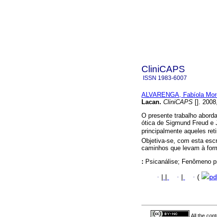
CliniCAPS
ISSN
1983-6007
ALVARENGA, Fabíola More
Lacan
.
CliniCAPS
[]. 2008
O presente trabalho aborda
ótica de Sigmund Freud e 
principalmente aqueles reti
Objetiva-se, com esta escri
caminhos que levam à for
:
Psicanálise; Fenômeno ps
·
|
|
·
|
·
(
pd
All the con