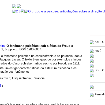
SciELO 
ira
.
O fenômeno psicótico
:
sob a ótica de Freud e
, 2, 5, pp.x-x. ISSN 1983-6007.
(pdf)
 o fenômeno psicótico na esquizofrenia e na paranóia, sob a
Jacques Lacan. O texto é enriquecido por exemplos clínicos,
rados do Caso Schreber, artigo escrito por Freud, em 1911.
ta, investigar características da estrutura psicótica e os
SciELO 
mação dos fenômenos.
icótico; Esquizofrenia; Paranóia.
f
)
Permali
tents of this journal, except where otherwise noted, is licensed under a