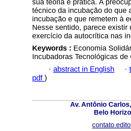
sua teoria e prática. A preoc
técnico da incubação do que 
incubação e que remetem à ec
Nesse sentido, parece existir 
exercício da autocrítica nas i
Keywords :
Economia Solidár
Incubadoras Tecnológicas de 
·
abstract in English
·
pdf
)
Av. Antônio Carlos
Belo Horiz
contato.edit