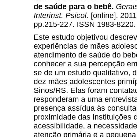
de saúde para o bebê
.
Gerais
Interinst. Psicol.
[online]. 2011,
pp.215-227. ISSN 1983-8220.
Este estudo objetivou descrev
experiências de mães adoles
atendimento de saúde do beb
conhecer a sua percepção em 
se de um estudo qualitativo, d
dez mães adolescentes primíp
Sinos/RS. Elas foram contat
responderam a uma entrevista
presença assídua às consultas
proximidade das instituições 
acessibilidade, a necessidad
atenção primária e a pequena 