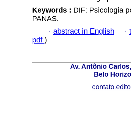
Keywords :
DIF; Psicologia p
PANAS.
·
abstract in English
·
pdf
)
Av. Antônio Carlos
Belo Horiz
contato.edit