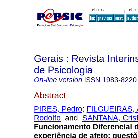
Gerais : Revista Interins
de Psicologia
On-line version
ISSN
1983-8220
Abstract
PIRES, Pedro
;
FILGUEIRAS, A
Rodolfo
and
SANTANA, Crist
Funcionamento Diferencial de
experiência de afeto
:
questõ