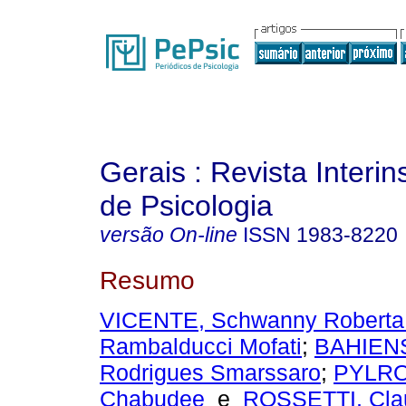
Gerais : Revista Interins
de Psicologia
versão On-line
ISSN
1983-8220
Resumo
VICENTE, Schwanny Roberta
Rambalducci Mofati
;
BAHIENS
Rodrigues Smarssaro
;
PYLRO
Chabudee
e
ROSSETTI, Clau