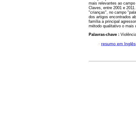
mais relevantes ao campo 
Claves, entre 2001 e 2011.
"crianças", no campo "pala
dos artigos encontrados a
família a principal agressor
método qualitativo o mais u
Palavras-chave :
Violênci
·
resumo em Inglês