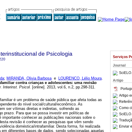
terinstitucional de Psicologia
Serviços P
220
Journal
SciELO 
ida
;
MIRANDA, Olivia Barbosa
e
LOURENCO, Lélio Moura
.
Artigo
afamiliar contra crianças e adolescentes
:
uma revisão
 Interinst. Psicol.
[online]. 2013, vol.6, n.2, pp.298-311.
Portug
Artigo 
afamiliar é um problema de saúde pública que afeta todas as
Referên
pendente do nível social/cultural/econômico. As
Como cit
m ser vítimas diretas e indiretas, sofrendo as
o prazo. Para que se possa investir em políticas de
SciELO 
é importante conhecer as publicações nacionais sobre o
Traduçã
l desta revisão é conhecer as pesquisas que vêm sendo
violência doméstica/intrafamiliar. Desta forma, foi realizada
Enviar e
a em diferentes bases de dados, sendo selecionadas aquelas