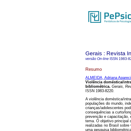
Gerais : Revista In
versão On-line
ISSN
1983-8
Resumo
ALMEIDA, Adriana Aparec
Violência doméstica/intr
bibliométrica
.
Gerais, Rev.
ISSN 1983-8220.
A violência doméstica/intr
populações do mundo, inde
crianças/adolescentes pode
consequências a curto/long
prevenção e capacitação, 
tema. O objetivo principa
realizadas no Brasil sobre 
uma pesquisa bibliométric