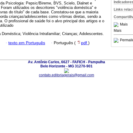
Indicadore
da Psicologia: Pepsic/Bireme, BVS, Scielo, Dialnet e
 Foram utilizados os descritores "violência doméstica" e
Links rela
vras do título" de cada base. Constatou-se que a maioria
borda crianças/adolescentes como vítimas diretas, sendo a
Compartilh
a. O profissional de saúde foi o alvo principal dos artigos e o
Mais
tilizado
Mais
a Doméstica; Violência Intrafamiliar; Crianças; Adolescentes.
Permali
·
texto em Português
·
Português (
pdf
)
Av. Antônio Carlos, 6627 - FAFICH - Pampulha
Belo Horizonte - MG 31270-901
contato.editoriagerais@gmail.com