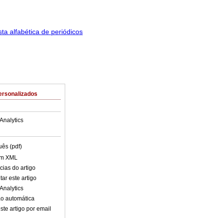
ersonalizados
Analytics
uês (pdf)
em XML
cias do artigo
ar este artigo
Analytics
o automática
ste artigo por email