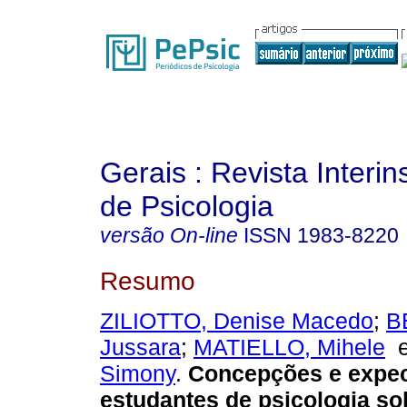
Gerais : Revista Interins
de Psicologia
versão On-line
ISSN
1983-8220
Resumo
ZILIOTTO, Denise Macedo
;
B
Jussara
;
MATIELLO, Mihele
Simony
.
Concepções e expec
estudantes de psicologia so