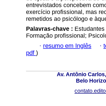
entrevistados concebem como
exercício profissional, mas r
remetidos ao psicólogo e àqu
Palavras-chave :
Estudantes u
Formação profissional; Psicol
·
resumo em Inglês
·
pdf
)
Av. Antônio Carlos
Belo Horiz
contato.edit