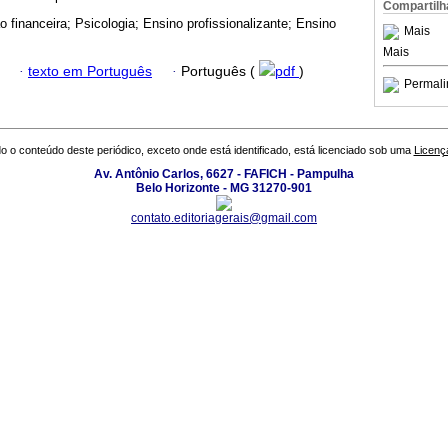
Compartilh
 financeira; Psicologia; Ensino profissionalizante; Ensino
Mais
Mais
·
texto em Português
·
Português (
pdf
)
Permali
o o conteúdo deste periódico, exceto onde está identificado, está licenciado sob uma
Licenç
Av. Antônio Carlos, 6627 - FAFICH - Pampulha
Belo Horizonte - MG 31270-901
contato.editoriagerais@gmail.com