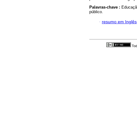
Palavras-chave :
Educação
público.
·
resumo em Inglês
Tod