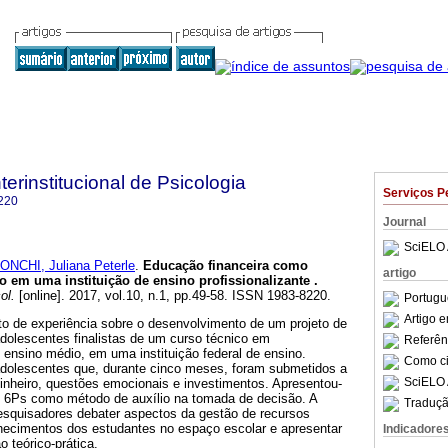
terinstitucional de Psicologia
Serviços P
220
Journal
SciELO 
ONCHI, Juliana Peterle
.
Educação financeira como
artigo
o em uma instituição de ensino profissionalizante
.
ol.
[online]. 2017, vol.10, n.1, pp.49-58. ISSN 1983-8220.
Portugu
Artigo 
lato de experiência sobre o desenvolvimento de um projeto de
dolescentes finalistas de um curso técnico em
Referên
 ensino médio, em uma instituição federal de ensino.
Como cit
adolescentes que, durante cinco meses, foram submetidos a
SciELO 
inheiro, questões emocionais e investimentos. Apresentou-
6Ps como método de auxílio na tomada de decisão. A
Traduçã
pesquisadores debater aspectos da gestão de recursos
nhecimentos dos estudantes no espaço escolar e apresentar
Indicadore
o teórico-prática.