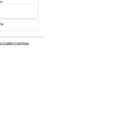
ar
nk
a Creative Commons