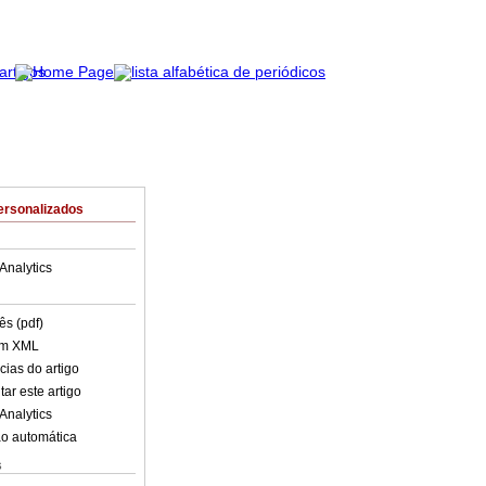
ersonalizados
Analytics
ês (pdf)
em XML
cias do artigo
ar este artigo
Analytics
o automática
s