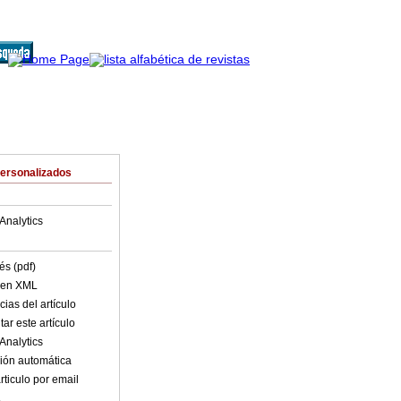
Personalizados
Analytics
és (pdf)
o en XML
ias del artículo
ar este artículo
Analytics
ión automática
rticulo por email