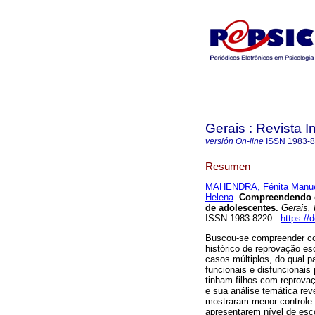
Gerais : Revista In
versión On-line
ISSN
1983-
Resumen
MAHENDRA, Fénita Manu
Helena
.
Compreendendo o 
de adolescentes
.
Gerais, R
ISSN 1983-8220.
https://
Buscou-se compreender co
histórico de reprovação es
casos múltiplos, do qual p
funcionais e disfuncionais
tinham filhos com reprova
e sua análise temática re
mostraram menor controle 
apresentarem nível de esco