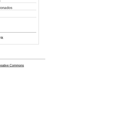
s
cionados
nk
Creative Commons