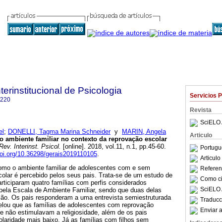
terinstitucional de Psicologia
Servicios 
8220
Revista
SciELO 
el
;
DONELLI, Tagma Marina Schneider
y
MARIN, Angela
Articulo
ambiente familiar no contexto da reprovação escolar
ev. Interinst. Psicol.
[online]. 2018, vol.11, n.1, pp.45-60.
Portugu
doi.org/10.36298/gerais2019110105
.
Articul
mo o ambiente familiar de adolescentes com e sem
Referenc
colar é percebido pelos seus pais. Trata-se de um estudo de
Como cit
articiparam quatro famílias com perfis considerados
SciELO 
 pela Escala de Ambiente Familiar, sendo que duas delas
ção. Os pais responderam a uma entrevista semiestruturada
Traducc
velou que as famílias de adolescentes com reprovação
Enviar a
e não estimulavam a religiosidade, além de os pais
laridade mais baixo. Já as famílias com filhos sem