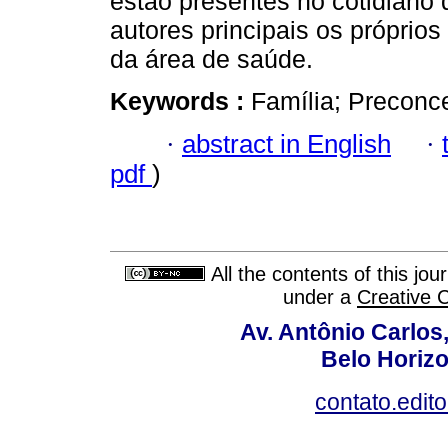
estão presentes no cotidiano
autores principais os próprios 
da área de saúde.
Keywords :
Família; Preconce
·
abstract in English
·
pdf
)
All the contents of this jo
under a
Creative 
Av. Antônio Carlos
Belo Horiz
contato.edit