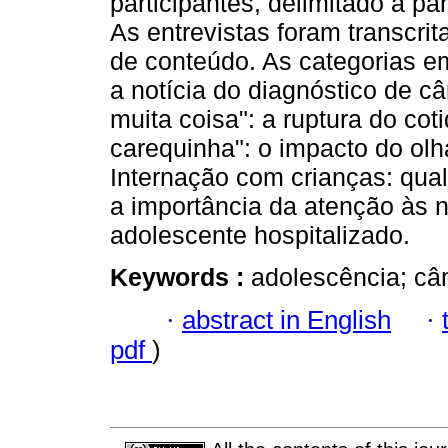
participantes, delimitado a par
As entrevistas foram transcri
de conteúdo. As categorias e
a notícia do diagnóstico de c
muita coisa": a ruptura do co
carequinha": o impacto do olh
Internação com crianças: qua
a importância da atenção às 
adolescente hospitalizado.
Keywords :
adolescência; cân
·
abstract in English
·
pdf
)