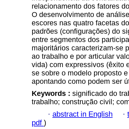
relacionamento dos fatores dos
O desenvolvimento de anális
escores nas quatro facetas do 
padrões (configurações) do si
entre segmentos dos particip
majoritários caracterizam-se p
ao trabalho e por articular v
vida) com expressivos (êxito e
se sobre o modelo proposto e
apontando como podem ser út
Keywords :
significado do tr
trabalho; construção civil; com
·
abstract in English
·
pdf
)