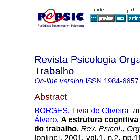
Revista Psicologia Org
Trabalho
On-line version
ISSN
1984-6657
Abstract
BORGES, Livia de Oliveira
a
Álvaro
.
A estrutura cognitiva
do trabalho
.
Rev. Psicol., Org
[online]. 2001, vol.1, n.2, pp.