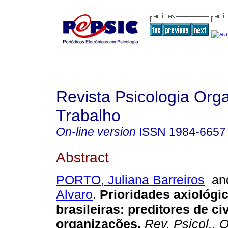
Revista Psicologia Org
Trabalho
On-line version
ISSN
1984-6657
Abstract
PORTO, Juliana Barreiros
a
Alvaro
.
Prioridades axiológi
brasileiras
:
preditores de c
organizações
.
Rev. Psicol., O