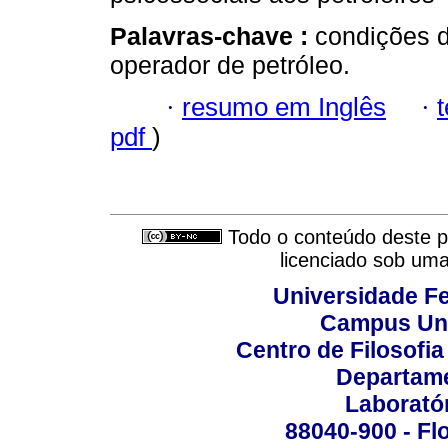
Palavras-chave :
condições d
operador de petróleo.
·
resumo em Inglês
·
pdf
)
Todo o conteúdo deste pe
licenciado sob um
Universidade Fe
Campus Uni
Centro de Filosofi
Departame
Laborató
88040-900 - Flo