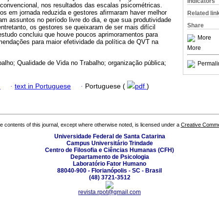
Indicators
 convencional, nos resultados das escalas psicométricas.
os em jornada reduzida e gestores afirmaram haver melhor
Related lin
am assuntos no período livre do dia, e que sua produtividade
Share
tretanto, os gestores se queixaram de ser mais difícil
 estudo concluiu que houve poucos aprimoramentos para
More
ndações para maior efetividade da política de QVT na
More
balho; Qualidade de Vida no Trabalho; organização pública;
Permali
h
·
text in Portuguese
·
Portuguese (
pdf
)
the contents of this journal, except where otherwise noted, is licensed under a
Creative Common
Universidade Federal de Santa Catarina
Campus Universitário Trindade
Centro de Filosofia e Ciências Humanas (CFH)
Departamento de Psicologia
Laboratório Fator Humano
88040-900 - Florianópolis - SC - Brasil
(48) 3721-3512
revista.rpot@gmail.com