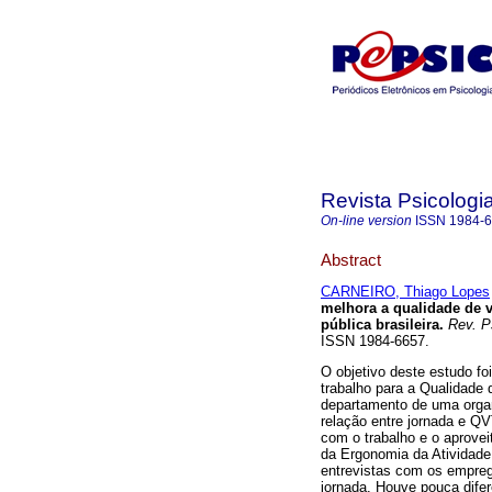
Revista Psicologi
On-line version
ISSN
1984-
Abstract
CARNEIRO, Thiago Lopes
melhora a qualidade de v
pública brasileira
.
Rev. Ps
ISSN 1984-6657.
O objetivo deste estudo fo
trabalho para a Qualidad
departamento de uma organi
relação entre jornada e QV
com o trabalho e o aprove
da Ergonomia da Atividade,
entrevistas com os empre
jornada. Houve pouca dif