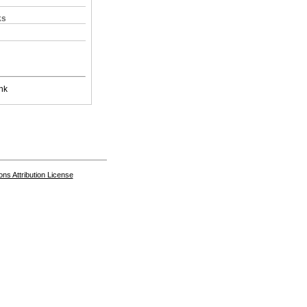
ks
nk
s Attribution License