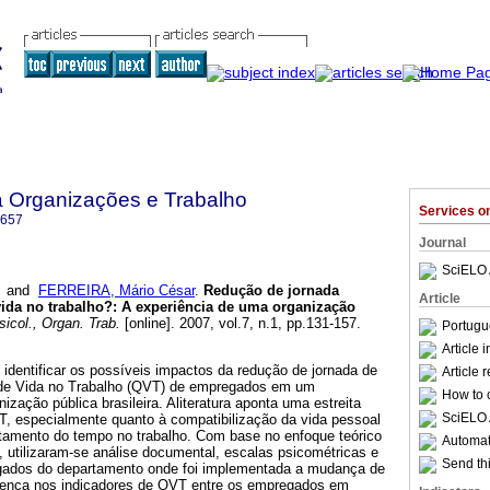
a Organizações e Trabalho
Services 
6657
Journal
SciELO 
and
FERREIRA, Mário César
.
Redução de jornada
Article
ida no trabalho?
:
A experiência de uma organização
icol., Organ. Trab.
[online]. 2007, vol.7, n.1, pp.131-157.
Portugu
Article 
i identificar os possíveis impactos da redução de jornada de
Article 
e de Vida no Trabalho (QVT) de empregados em um
How to c
zação pública brasileira. Aliteratura aponta uma estreita
SciELO 
T, especialmente quanto à compatibilização da vida pessoal
itamento do tempo no trabalho. Com base no enfoque teórico
Automati
 utilizaram-se análise documental, escalas psicométricas e
Send thi
gados do departamento onde foi implementada a mudança de
erença nos indicadores de QVT entre os empregados em