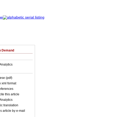
on Demand
Analytics
ese (pdf)
in xml format
references
ite this article
Analytics
c translation
s article by e-mail