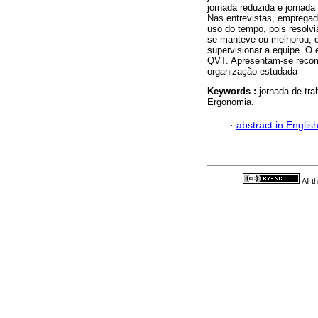
jornada reduzida e jornada
Nas entrevistas, empregad
uso do tempo, pois resolvi
se manteve ou melhorou; en
supervisionar a equipe. O
QVT. Apresentam-se recome
organização estudada
Keywords :
jornada de tra
Ergonomia.
·
abstract in Englis
All 