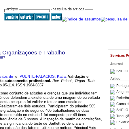
a Organizações e Trabalho
Serviços P
657
Journal
SciELO 
ntos de
e
PUENTE-PALACIOS, Katia
.
Validação e
Artigo
e autoconceito profissional
.
Rev. Psicol., Organ. Trab.
 pp.95-114. ISSN 1984-6657.
Portugu
Artigo 
 como conjunto de atitudes e crenças que um indivíduo tem
eóricos defendem a existência de uma imagem do eu voltada
Referên
 desta pesquisa foi validar e testar uma escala de
Como cit
 Realizaram-se dois estudos. Participaram do primeiro 505
SciELO 
s-graduação e do segundo 405 trabalhadores de duas
o construído no estudo 1 foi composto por 49 itens
Traduçã
reqüência de 5 pontos. A inspeção da matriz de correlações,
Enviar e
e a significância do teste de Bartlett evidenciaram
ara extração dos fatores, utilizou-se método Principal Axis