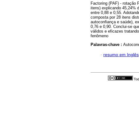
Factoring (PAF) - rotação 
itens) explicando 45,24% 
entre 0,88 e 0,55. Adotando
composta por 28 itens dist
autoconfiança e saúde), e
0,76 e 0,90. Conclui-se qu
válidos e eficazes tratand
fenômeno
Palavras-chave :
Autoconc
·
resumo em Inglês
Tod