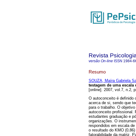
Revista Psicologi
versão On-line
ISSN
1984-6
Resumo
SOUZA, Maíra Gabriela Sa
testagem de uma escala d
[online]. 2007, vol.7, n.2,
O autoconceito é definido
acerca de si, sendo que t
para o trabalho. O objetivo
autoconceito profissional.
estudantes graduação e pó
organizações. O instrument
respondidos em escala de f
o resultado do KMO (0,86) 
fatorabilidade da matriz. P