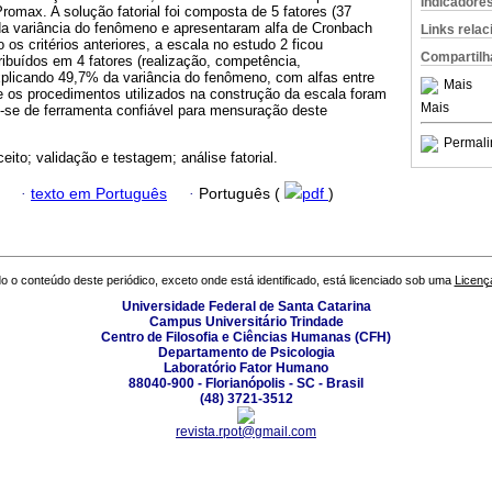
Indicadore
Promax. A solução fatorial foi composta de 5 fatores (37
da variância do fenômeno e apresentaram alfa de Cronbach
Links rela
 os critérios anteriores, a escala no estudo 2 ficou
Compartilh
ribuídos em 4 fatores (realização, competência,
xplicando 49,7% da variância do fenômeno, com alfas entre
Mais
e os procedimentos utilizados na construção da escala foram
Mais
o-se de ferramenta confiável para mensuração deste
Permali
eito; validação e testagem; análise fatorial.
·
texto em Português
·
Português (
pdf
)
o o conteúdo deste periódico, exceto onde está identificado, está licenciado sob uma
Licenç
Universidade Federal de Santa Catarina
Campus Universitário Trindade
Centro de Filosofia e Ciências Humanas (CFH)
Departamento de Psicologia
Laboratório Fator Humano
88040-900 - Florianópolis - SC - Brasil
(48) 3721-3512
revista.rpot@gmail.com