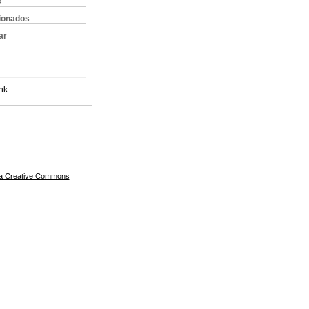
s
cionados
ar
nk
a Creative Commons