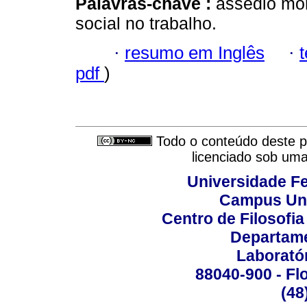
Palavras-chave :
assédio mora
social no trabalho.
·
resumo em Inglês
·
pdf
)
Todo o conteúdo deste pe
licenciado sob um
Universidade Fe
Campus Uni
Centro de Filosofi
Departame
Laborató
88040-900 - Flo
(48