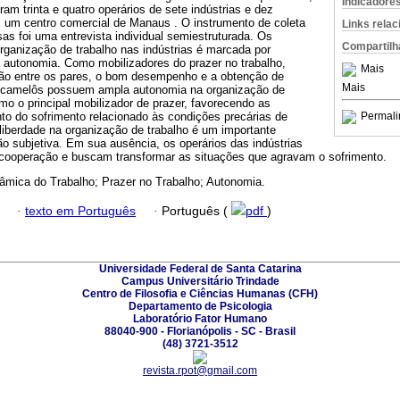
Indicadore
ram trinta e quatro operários de sete indústrias e dez
um centro comercial de Manaus . O instrumento de coleta
Links rela
s foi uma entrevista individual semiestruturada. Os
Compartilh
rganização de trabalho nas indústrias é marcada por
a autonomia. Como mobilizadores do prazer no trabalho,
Mais
ão entre os pares, o bom desempenho e a obtenção de
Mais
 camelôs possuem ampla autonomia na organização de
mo o principal mobilizador de prazer, favorecendo as
to do sofrimento relacionado às condições precárias de
Permali
 liberdade na organização de trabalho é um importante
o subjetiva. Em sua ausência, os operários das indústrias
cooperação e buscam transformar as situações que agravam o sofrimento.
âmica do Trabalho; Prazer no Trabalho; Autonomia.
·
texto em Português
·
Português (
pdf
)
Universidade Federal de Santa Catarina
Campus Universitário Trindade
Centro de Filosofia e Ciências Humanas (CFH)
Departamento de Psicologia
Laboratório Fator Humano
88040-900 - Florianópolis - SC - Brasil
(48) 3721-3512
revista.rpot@gmail.com