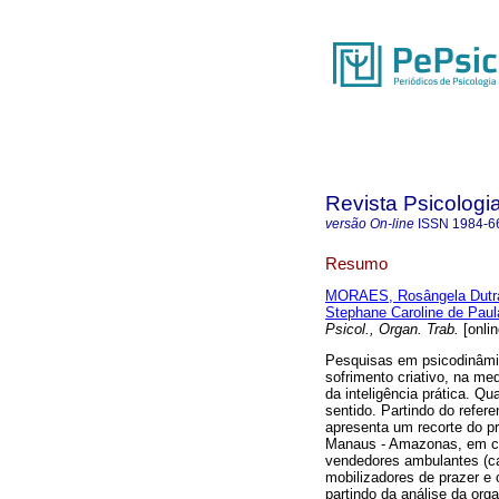
Revista Psicologi
versão On-line
ISSN
1984-6
Resumo
MORAES, Rosângela Dutr
Stephane Caroline de Paul
Psicol., Organ. Trab.
[onlin
Pesquisas em psicodinâmic
sofrimento criativo, na me
da inteligência prática. Q
sentido. Partindo do refere
apresenta um recorte do p
Manaus - Amazonas, em cont
vendedores ambulantes (ca
mobilizadores de prazer e 
partindo da análise da orga