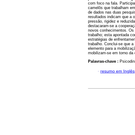
com foco na fala. Participa
camelôs que trabalham em 
de dados nas duas pesquisa
resultados indicam que a o
pressão, rigidez e reduzid
destacaram-se a cooperaç
novos conhecimentos. Os
trabalho; esta apontada co
estratégias de enfrentamen
trabalho. Conclui-se que a
elemento para a mobilizaçã
mobilizam-se em torno da 
Palavras-chave :
Psicodin
·
resumo em Inglês