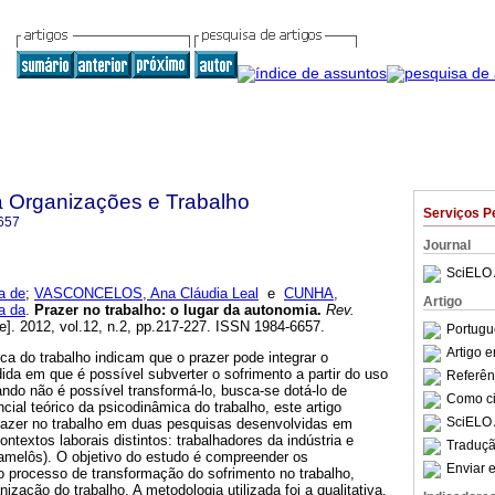
a Organizações e Trabalho
Serviços P
657
Journal
SciELO 
a de
;
VASCONCELOS, Ana Cláudia Leal
e
CUNHA,
Artigo
a da
.
Prazer no trabalho
:
o lugar da autonomia
.
Rev.
e]. 2012, vol.12, n.2, pp.217-227. ISSN 1984-6657.
Portugu
Artigo 
a do trabalho indicam que o prazer pode integrar o
dida em que é possível subverter o sofrimento a partir do uso
Referên
uando não é possível transformá-lo, busca-se dotá-lo de
Como cit
ncial teórico da psicodinâmica do trabalho, este artigo
SciELO 
razer no trabalho em duas pesquisas desenvolvidas em
extos laborais distintos: trabalhadores da indústria e
Traduçã
melôs). O objetivo do estudo é compreender os
Enviar e
o processo de transformação do sofrimento no trabalho,
nização do trabalho. A metodologia utilizada foi a qualitativa,