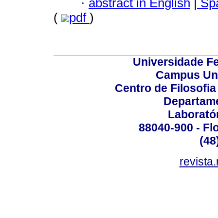
·
abstract in English
|
Spa
(
pdf
)
Universidade Fe
Campus Uni
Centro de Filosofi
Departame
Laborató
88040-900 - Flo
(48
revista