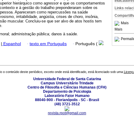
Indicadore
 superior hierárquico como agressor e que os comportamentos
 contexto e à gestão do trabalho preponderaram sobre os
Links rela
 à pessoa. Apareceram como repercussões na saúde
Compartilh
sismo, irritabilidade, angústia, crises de choro, insônia,
são muscular. Concluiu-se que ser alvo de atos hostis tem
Mais
e.
Mais
moral; administração pública; danos à saúde.
Permali
|
Espanhol
·
texto em Português
·
Português (
o o conteúdo deste periódico, exceto onde está identificado, está licenciado sob uma
Licenç
Universidade Federal de Santa Catarina
Campus Universitário Trindade
Centro de Filosofia e Ciências Humanas (CFH)
Departamento de Psicologia
Laboratório Fator Humano
88040-900 - Florianópolis - SC - Brasil
(48) 3721-3512
revista.rpot@gmail.com