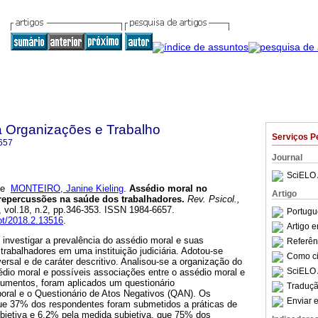
a Organizações e Trabalho
Serviços P
657
Journal
SciELO 
e
MONTEIRO, Janine Kieling
.
Assédio moral no
Artigo
 repercussões na saúde dos trabalhadores
.
Rev. Psicol.,
, vol.18, n.2, pp.346-353. ISSN 1984-6657.
Portugu
pot/2018.2.13516
.
Artigo 
i investigar a prevalência do assédio moral e suas
Referên
rabalhadores em uma instituição judiciária. Adotou-se
Como cit
versal e de caráter descritivo. Analisou-se a organização do
SciELO 
édio moral e possíveis associações entre o assédio moral e
umentos, foram aplicados um questionário
Traduçã
boral e o Questionário de Atos Negativos (QAN). Os
Enviar e
ue 37% dos respondentes foram submetidos a práticas de
bjetiva e 6,2% pela medida subjetiva, que 75% dos