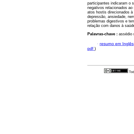
participantes indicaram o
negativos relacionados ao
atos hostis direcionados
depressão, ansiedade, nervo
problemas digestivos e ten
relação com danos à saúd
Palavras-chave :
assédio 
·
resumo em Inglês
pdf
)
Tod