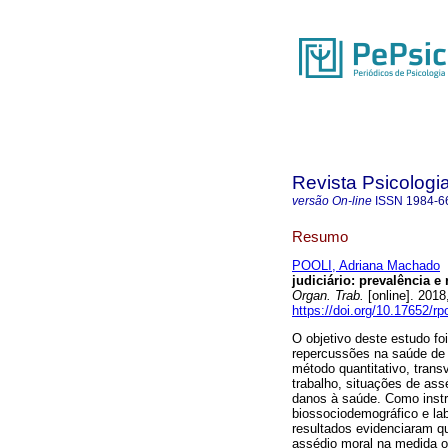
Revista Psicologi
versão On-line
ISSN
1984-6
Resumo
POOLI, Adriana Machado
judiciário
:
prevalência e
Organ. Trab.
[online]. 2018
https://doi.org/10.17652/r
O objetivo deste estudo fo
repercussões na saúde de t
método quantitativo, trans
trabalho, situações de ass
danos à saúde. Como instr
biossociodemográfico e la
resultados evidenciaram q
assédio moral na medida o