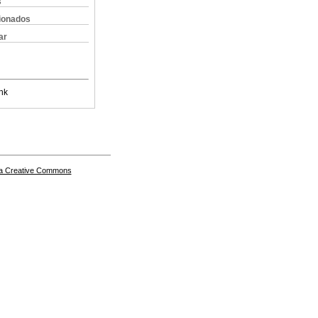
s
cionados
ar
nk
a Creative Commons