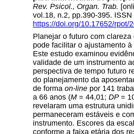
Rev. Psicol., Organ. Trab.
[onl
vol.18, n.2, pp.390-395. ISS
https://doi.org/10.17652/rpot
Planejar o futuro com clareza 
pode facilitar o ajustamento à
Este estudo examinou evidên
validade de um instrumento ad
perspectiva de tempo futuro r
do planejamento da aposentad
de forma
on-line
por 141 trab
a 66 anos (
M
= 44,01;
DP
= 10
revelaram uma estrutura unidi
permaneceram estáveis e com
instrumento. Escores da esca
conforme a faixa etária dos r