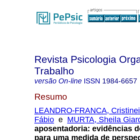
Revista Psicologia Org
Trabalho
versão On-line
ISSN
1984-6657
Resumo
LEANDRO-FRANCA, Cristine
Fábio
e
MURTA, Sheila Giard
aposentadoria
:
evidências d
para uma medida de perspec