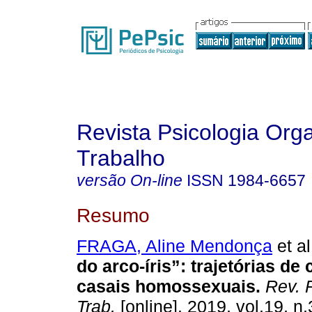
Revista Psicologia Org
Trabalho
versão On-line
ISSN
1984-6657
Resumo
FRAGA, Aline Mendonça
et al
do arco-íris”
:
trajetórias de 
casais homossexuais
.
Rev. P
Trab.
[online]. 2019, vol.19, n