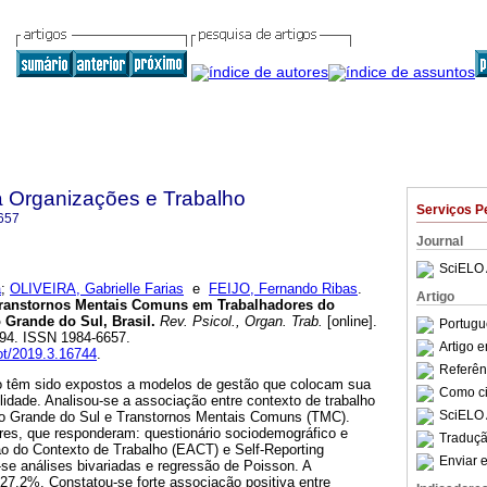
a Organizações e Trabalho
Serviços P
657
Journal
SciELO 
a
;
OLIVEIRA, Gabrielle Farias
e
FEIJO, Fernando Ribas
.
Artigo
Transtornos Mentais Comuns em Trabalhadores do
o Grande do Sul, Brasil
.
Rev. Psicol., Organ. Trab.
[online].
Portugu
-694. ISSN 1984-6657.
Artigo 
pot/2019.3.16744
.
Referên
io têm sido expostos a modelos de gestão que colocam sua
Como cit
idade. Analisou-se a associação entre contexto de trabalho
SciELO 
Rio Grande do Sul e Transtornos Mentais Comuns (TMC).
ores, que responderam: questionário sociodemográfico e
Traduçã
ão do Contexto de Trabalho (EACT) e Self-Reporting
Enviar e
se análises bivariadas e regressão de Poisson. A
27,2%. Constatou-se forte associação positiva entre