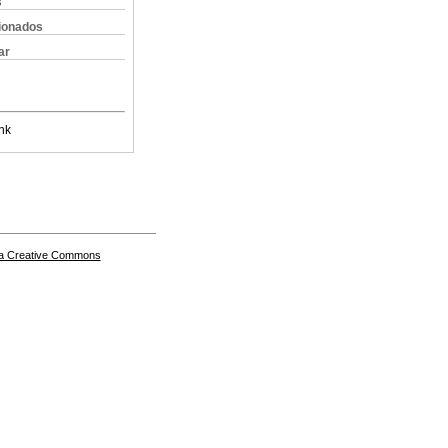
s
cionados
ar
nk
a Creative Commons