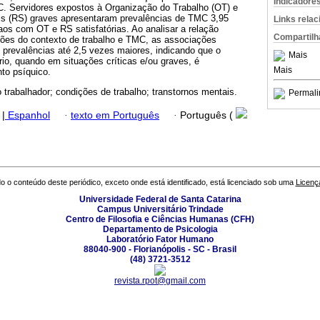
Indicadore
C. Servidores expostos à Organização do Trabalho (OT) e
is (RS) graves apresentaram prevalências de TMC 3,95
Links rela
os com OT e RS satisfatórias. Ao analisar a relação
Compartilh
ões do contexto de trabalho e TMC, as associações
prevalências até 2,5 vezes maiores, indicando que o
Mais
ário, quando em situações críticas e/ou graves, é
Mais
nto psíquico.
 trabalhador; condições de trabalho; transtornos mentais.
Permali
|
Espanhol
·
texto em Português
·
Português (
o o conteúdo deste periódico, exceto onde está identificado, está licenciado sob uma
Licenç
Universidade Federal de Santa Catarina
Campus Universitário Trindade
Centro de Filosofia e Ciências Humanas (CFH)
Departamento de Psicologia
Laboratório Fator Humano
88040-900 - Florianópolis - SC - Brasil
(48) 3721-3512
revista.rpot@gmail.com