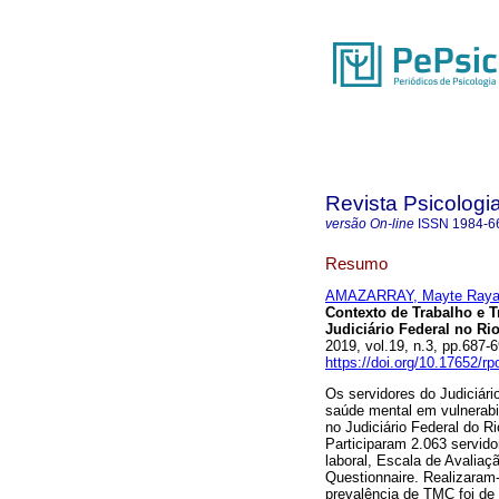
Revista Psicologi
versão On-line
ISSN
1984-6
Resumo
AMAZARRAY, Mayte Ray
Contexto de Trabalho e 
Judiciário Federal no Ri
2019, vol.19, n.3, pp.687
https://doi.org/10.17652/r
Os servidores do Judiciár
saúde mental em vulnerabil
no Judiciário Federal do 
Participaram 2.063 servid
laboral, Escala de Avaliaç
Questionnaire. Realizaram-
prevalência de TMC foi de 