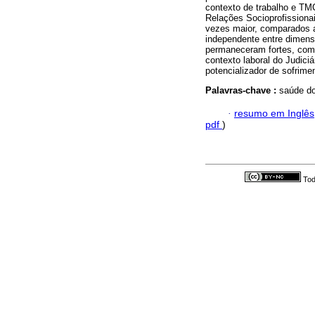
contexto de trabalho e TM
Relações Socioprofissiona
vezes maior, comparados a
independente entre dimens
permaneceram fortes, com 
contexto laboral do Judici
potencializador de sofrime
Palavras-chave :
saúde do
·
resumo em Inglês
pdf
)
Tod