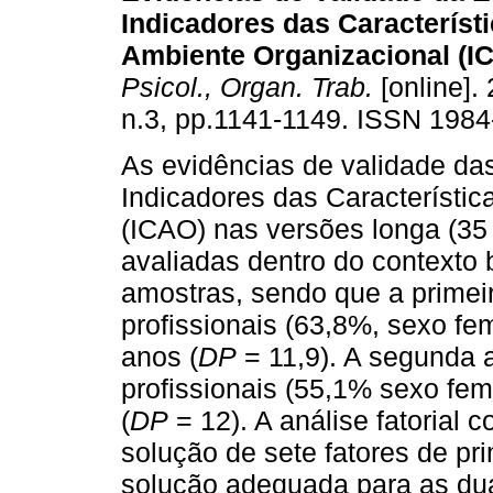
Indicadores das Característ
Ambiente Organizacional (I
Psicol., Organ. Trab.
[online]. 
n.3, pp.1141-1149. ISSN 1984
As evidências de validade da
Indicadores das Característi
(ICAO) nas versões longa (35 i
avaliadas dentro do contexto b
amostras, sendo que a primei
profissionais (63,8%, sexo fe
anos (
DP
= 11,9). A segunda 
profissionais (55,1% sexo fe
(
DP
= 12). A análise fatorial 
solução de sete fatores de pr
solução adequada para as dua