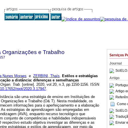
a Organizações e Trabalho
Serviços P
657
Journal
SciELO 
a Nunes Moraes
e
ZERBINI, Thaís
.
Estilos e estratégias
Artigo
ação a distância
:
diferenças e semelhanças
 Organ. Trab.
[online]. 2020, vol.20, n.3, pp.1150-1156. ISSN
Portugu
g/10.17652/rpot/2020.3.17947
.
Artigo 
istância são uma estratégia de ensino em Instituições de
Referên
e Organizações e Trabalho (O& T). Nesta modalidade, os
Como ci
ornecem informações para o aperfeiçoamento e a elaboração
. As estratégias de aprendizagem são empregadas em
SciELO 
endizagem (AVA), enquanto recurso tecnológico que
Traduçã
m conjunto de competências e habilidades indispensáveis
 respectivo estudo objetiva investigar as diferenças e as
Enviar e
tre estratégias e estilos de aprendizagem, por meio da