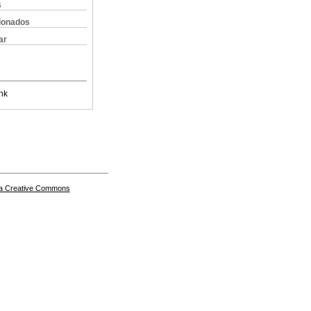
s
cionados
ar
nk
a Creative Commons