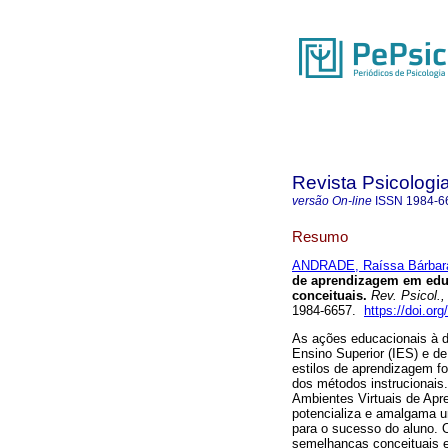
Revista Psicologi
versão On-line
ISSN
1984-6
Resumo
ANDRADE, Raíssa Bárbar
de aprendizagem em educ
conceituais
.
Rev. Psicol.,
1984-6657.
https://doi.or
As ações educacionais à d
Ensino Superior (IES) e d
estilos de aprendizagem f
dos métodos instrucionais
Ambientes Virtuais de Apr
potencializa e amalgama u
para o sucesso do aluno. O
semelhanças conceituais en