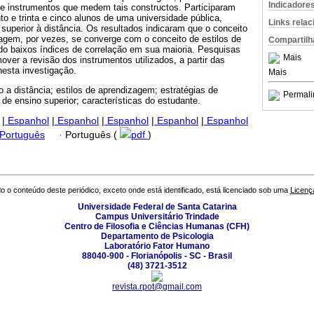
Indicadore
re instrumentos que medem tais constructos. Participaram
to e trinta e cinco alunos de uma universidade pública,
Links rela
uperior à distância. Os resultados indicaram que o conceito
zagem, por vezes, se converge com o conceito de estilos de
Compartilh
o baixos índices de correlação em sua maioria. Pesquisas
Mais
ver a revisão dos instrumentos utilizados, a partir das
esta investigação.
Mais
 a distância; estilos de aprendizagem; estratégias de
Permali
 de ensino superior; características do estudante.
|
Espanhol
|
Espanhol
|
Espanhol
|
Espanhol
|
Espanhol
 Português
·
Português (
pdf
)
o o conteúdo deste periódico, exceto onde está identificado, está licenciado sob uma
Licenç
Universidade Federal de Santa Catarina
Campus Universitário Trindade
Centro de Filosofia e Ciências Humanas (CFH)
Departamento de Psicologia
Laboratório Fator Humano
88040-900 - Florianópolis - SC - Brasil
(48) 3721-3512
revista.rpot@gmail.com