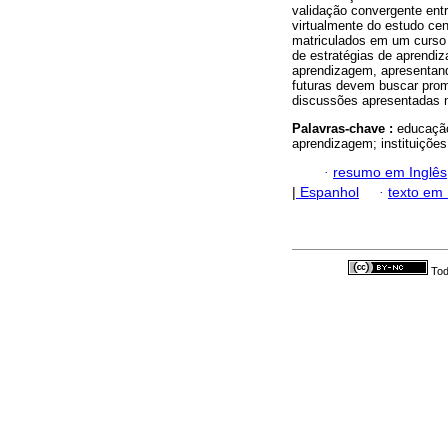
validação convergente ent
virtualmente do estudo cen
matriculados em um curso s
de estratégias de aprendi
aprendizagem, apresentand
futuras devem buscar promo
discussões apresentadas n
Palavras-chave :
educação
aprendizagem; instituições
·
resumo em Inglês
|
Espanhol
·
texto em
Tod