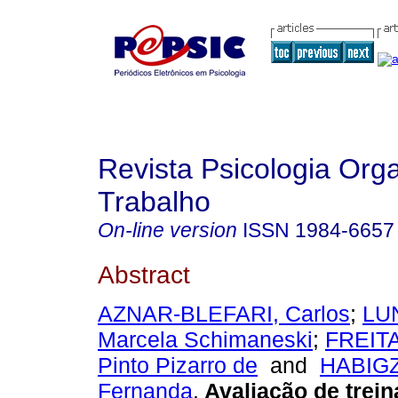
Revista Psicologia Org
Trabalho
On-line version
ISSN
1984-6657
Abstract
AZNAR-BLEFARI, Carlos
;
LU
Marcela Schimaneski
;
FREITA
Pinto Pizarro de
and
HABIGZ
Fernanda
.
Avaliação de trei