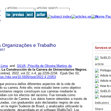
a Organizações e Trabalho
Services 
6657
SciELO 
article
 Lima
and
SILVA, Priscilla de Oliveira Martins da
.
: La Construcción de la Carrera de Universitarios Negros.
Portugu
online]. 2022, vol.22, n.4, pp.2226-2234. Epub Dec 02,
Article 
tps://doi.org/10.5935/rpot/2022.4.23353
.
Article 
e provoca daños diferentes aspectos de la vida de
How to c
o su carrera. Ante ello, este estudio tiene como objetivo
SciELO 
rsitarios negros construyen sus carreras mediante la
 lidian con los efectos del racismo. Fue tomada como
Automati
nstrucción de Carrera. Los datos fueron obtenidos a través de
turadas, con graduandos auto declarados negros de una
Indicators
 en la región Sudeste de Brasil, y analizados utilizando la
Share
Descendente, desarrollada en el software IRaMuTeQ. Los