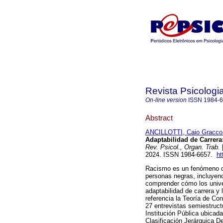
Revista Psicologi
On-line version
ISSN
1984-
Abstract
ANCILLOTTI, Caio Gracco
Adaptabilidad de Carrera
Rev. Psicol., Organ. Trab.
[
2024. ISSN 1984-6657.
ht
Racismo es un fenómeno qu
personas negras, incluyend
comprender cómo los unive
adaptabilidad de carrera y
referencia la Teoría de Co
27 entrevistas semiestruc
Institución Pública ubicada
Clasificación Jerárquica 