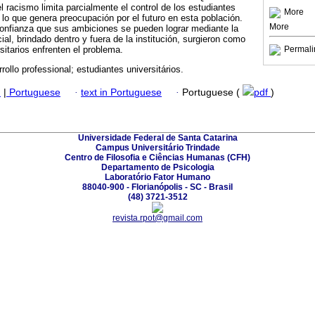
 racismo limita parcialmente el control de los estudiantes
More
 lo que genera preocupación por el futuro en esta población.
More
confianza que sus ambiciones se pueden lograr mediante la
ial, brindado dentro y fuera de la institución, surgieron como
sitarios enfrenten el problema.
Permali
rollo professional; estudiantes universitários.
h
|
Portuguese
·
text in Portuguese
·
Portuguese (
pdf
)
Universidade Federal de Santa Catarina
Campus Universitário Trindade
Centro de Filosofia e Ciências Humanas (CFH)
Departamento de Psicologia
Laboratório Fator Humano
88040-900 - Florianópolis - SC - Brasil
(48) 3721-3512
revista.rpot@gmail.com