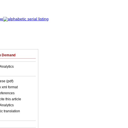
on Demand
Analytics
ese (pdf)
in xml format
references
ite this article
Analytics
c translation