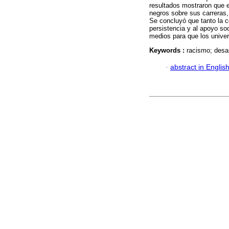
resultados mostraron que el
negros sobre sus carreras,
Se concluyó que tanto la 
persistencia y al apoyo soc
medios para que los univer
Keywords :
racismo; desar
·
abstract in Englis