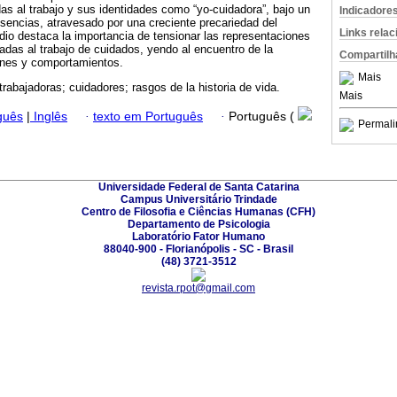
das al trabajo y sus identidades como “yo-cuidadora”, bajo un
Indicadore
usencias, atravesado por una creciente precariedad del
Links rela
udio destaca la importancia de tensionar las representaciones
adas al trabajo de cuidados, yendo al encuentro de la
Compartilh
ones y comportamientos.
Mais
trabajadoras; cuidadores; rasgos de la historia de vida.
Mais
guês
|
Inglês
·
texto em Português
·
Português (
Permali
Universidade Federal de Santa Catarina
Campus Universitário Trindade
Centro de Filosofia e Ciências Humanas (CFH)
Departamento de Psicologia
Laboratório Fator Humano
88040-900 - Florianópolis - SC - Brasil
(48) 3721-3512
revista.rpot@gmail.com