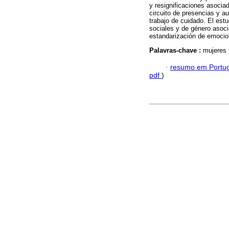
y resignificaciones asocia
circuito de presencias y a
trabajo de cuidado. El est
sociales y de género asoci
estandarización de emoci
Palavras-chave :
mujeres 
·
resumo em Portu
pdf
)