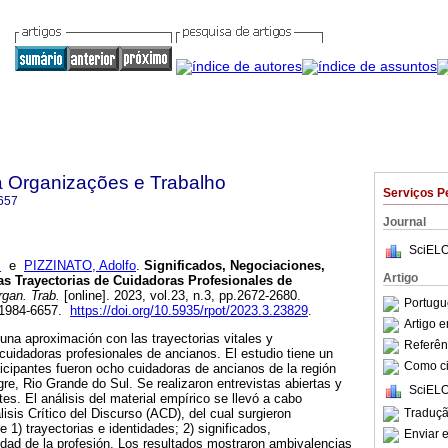
a Organizações e Trabalho
Serviços P
657
Journal
SciELO
s
e
PIZZINATO, Adolfo
.
Significados, Negociaciones,
Artigo
as Trayectorias de Cuidadoras Profesionales de
rgan. Trab.
[online]. 2023, vol.23, n.3, pp.2672-2680.
Portugu
 1984-6657.
https://doi.org/10.5935/rpot/2023.3.23829
.
Artigo 
 una aproximación con las trayectorias vitales y
Referên
uidadoras profesionales de ancianos. El estudio tiene un
Como cit
rticipantes fueron ocho cuidadoras de ancianos de la región
gre, Rio Grande do Sul. Se realizaron entrevistas abiertas y
SciELO
ntes. El análisis del material empírico se llevó a cabo
Traduçã
isis Crítico del Discurso (ACD), del cual surgieron
e 1) trayectorias e identidades; 2) significados,
Enviar e
dad de la profesión. Los resultados mostraron ambivalencias