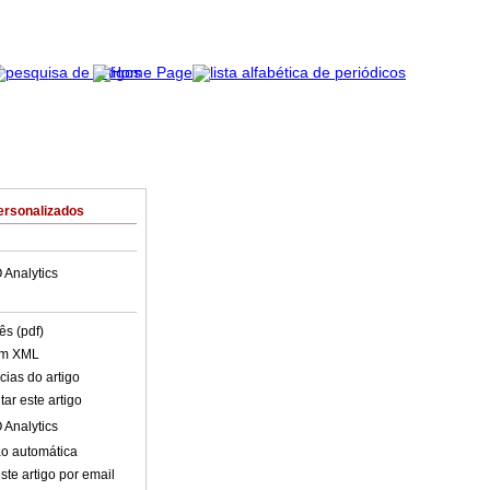
ersonalizados
 Analytics
ês (pdf)
em XML
cias do artigo
ar este artigo
 Analytics
o automática
ste artigo por email