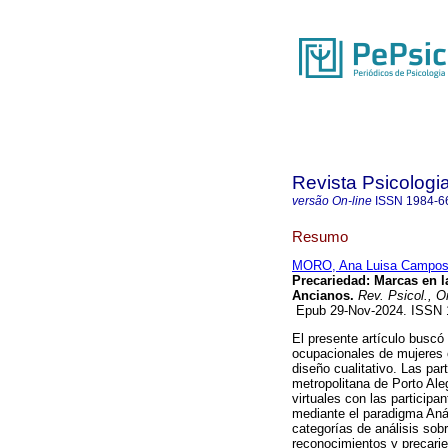
Revista Psicologi
versão On-line
ISSN
1984-6
Resumo
MORO, Ana Luisa Campo
Precariedad: Marcas en l
Ancianos.
Rev. Psicol., O
Epub 29-Nov-2024. ISSN
El presente artículo buscó
ocupacionales de mujeres c
diseño cualitativo. Las pa
metropolitana de Porto Ale
virtuales con las participa
mediante el paradigma Anál
categorías de análisis sobr
reconocimientos y precarie