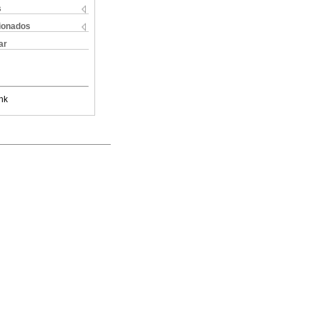
s
cionados
ar
nk