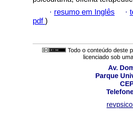
·
resumo em Inglês
·
pdf
)
Todo o conteúdo deste pe
licenciado sob um
Av. Dom
Parque Univ
CEP
Telefone
revpsic