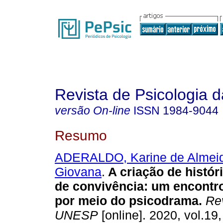
Revista de Psicologia
versão On-line
ISSN
1984-9044
Resumo
ADERALDO, Karine de Almei
Giovana
.
A criação de histór
de convivência
:
um encontr
por meio do psicodrama
.
Rev
UNESP
[online]. 2020, vol.19