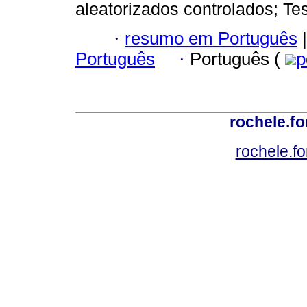
aleatorizados controlados; Te
·
resumo em Português
|
Português
·
Português (
p
rochele.f
rochele.