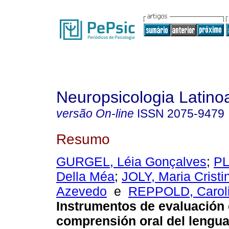
Neuropsicologia Latin
versão On-line
ISSN
2075-9479
Resumo
GURGEL, Léia Gonçalves
;
PL
Della Méa
;
JOLY, Maria Cristi
Azevedo
e
REPPOLD, Caroli
Instrumentos de evaluación 
comprensión oral del lengua