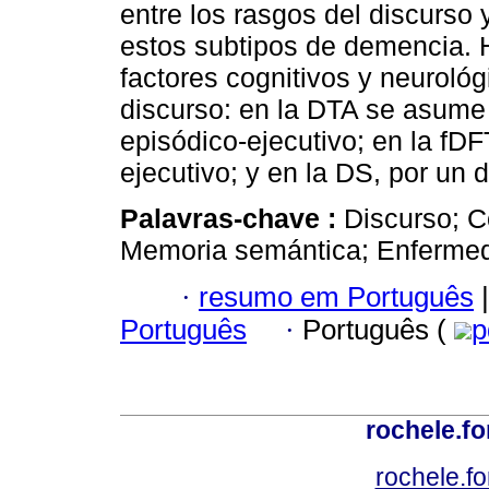
entre los rasgos del discurso 
estos subtipos de demencia. H
factores cognitivos y neurológ
discurso: en la DTA se asume
episódico-ejecutivo; en la fD
ejecutivo; y en la DS, por un d
Palavras-chave :
Discurso; C
Memoria semántica; Enfermed
·
resumo em Português
|
Português
·
Português (
p
rochele.f
rochele.