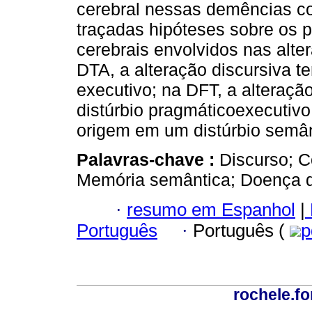
cerebral nessas demências cor
traçadas hipóteses sobre os pr
cerebrais envolvidos nas alte
DTA, a alteração discursiva t
executivo; na DFT, a alteraç
distúrbio pragmáticoexecutivo
origem em um distúrbio semânt
Palavras-chave :
Discurso; C
Memória semântica; Doença d
·
resumo em Espanhol
|
Português
·
Português (
p
rochele.f